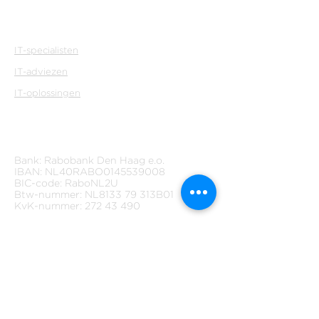
WAT WIJ DOEN
IT-specialisten
IT-adviezen
IT-oplossingen
WERKEN BIJ PEPPERBYTE?
BEDRIJFSGEGEVENS
Bank: Rabobank Den Haag e.o.
IBAN: NL40RABO0145539008
BIC-code: RaboNL2U
Btw-nummer: NL8133 79 313B01
KvK-nummer: 272 43 490
PepperByte is onderdeel van de NiiN
Group.
Algemene voorwaarden
Privacy policy
PepperByte BV